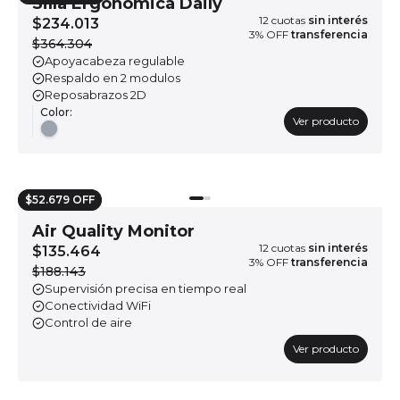
Silla Ergonómica Daily
12
cuotas
sin interés
$234.013
3
% OFF
transferencia
$364.304
Apoyacabeza regulable
Respaldo en 2 modulos
Reposabrazos 2D
Color
:
Ver producto
$52.679 OFF
Air Quality Monitor
12
cuotas
sin interés
$135.464
3
% OFF
transferencia
$188.143
Supervisión precisa en tiempo real
Conectividad WiFi
Control de aire
Ver producto