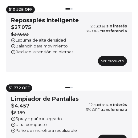
$10.528 OFF
Reposapiés Inteligente
12
cuotas
sin interés
$27.075
3
% OFF
transferencia
$37.603
Espuma de alta densidad
Balancín para movimiento
Reduce la tensión en piernas
Ver producto
$1.732 OFF
Limpiador de Pantallas
12
cuotas
sin interés
$4.457
3
% OFF
transferencia
$6.189
Spray + paño integrado
Ultra compacto
Paño de microfibra reutilizable