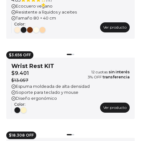
4.83
Ecocuero vegano
Resistente a líquidos y aceites
Tamaño 80 × 40 cm
Color
:
Ver producto
$3.656 OFF
Wrist Rest KIT
12
cuotas
sin interés
$9.401
3
% OFF
transferencia
$13.057
Espuma moldeada de alta densidad
Soporte para teclado y mouse
Diseño ergonómico
Color
:
Ver producto
$18.308 OFF