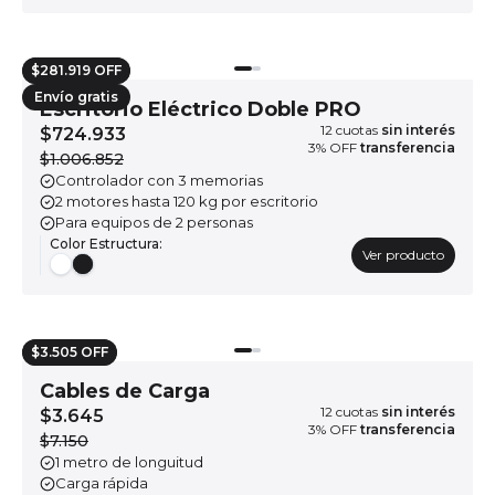
$281.919 OFF
Envío gratis
Escritorio Eléctrico Doble PRO
12
cuotas
sin interés
$724.933
3
% OFF
transferencia
$1.006.852
Controlador con 3 memorias
2 motores hasta 120 kg por escritorio
Para equipos de 2 personas
Color Estructura
:
Ver producto
$3.505 OFF
Cables de Carga
12
cuotas
sin interés
$3.645
3
% OFF
transferencia
$7.150
1 metro de longuitud
Carga rápida