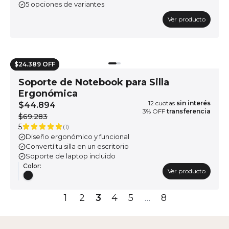
5 opciones de variantes
Ver producto
$24.389 OFF
Soporte de Notebook para Silla
Ergonómica
12
cuotas
sin interés
$44.894
3
% OFF
transferencia
$69.283
5
(
1
)
Diseño ergonómico y funcional
Convertí tu silla en un escritorio
Soporte de laptop incluido
Color
:
Ver producto
1
2
3
4
5
…
8