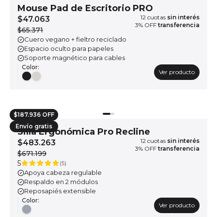
Mouse Pad de Escritorio PRO
12
cuotas
sin interés
$47.063
3
% OFF
transferencia
$65.371
Cuero vegano + fieltro reciclado
Espacio oculto para papeles
Soporte magnético para cables
Color
:
Ver producto
$187.936 OFF
Envío gratis
Silla Ergonómica Pro Recline
12
cuotas
sin interés
$483.263
3
% OFF
transferencia
$671.199
5
(
5
)
Apoya cabeza regulable
Respaldo en 2 módulos
Reposapiés extensible
Color
:
Ver producto