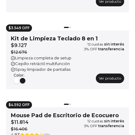
Ver producto
$3.549 OFF
Kit de Limpieza Teclado 8 en 1
12
cuotas
sin interés
$9.127
3
% OFF
transferencia
$12.676
Limpieza completa de setup
Cepillo retráctil multifunción
Spray limpiador de pantallas
Color
:
Ver producto
$4.592 OFF
Mouse Pad de Escritorio de Ecocuero
12
cuotas
sin interés
$11.814
3
% OFF
transferencia
$16.406
(
12
)